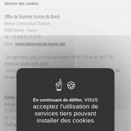
Gestion des cookies
Office de Tourisme Sources du Buëch
Avenue Commandant Dumont
05400 Veynes - France
Tél : +33 (0)4 92 57 27 43
Email :
contact@sources-du-buech.com
- De septembre à juin: Du lundi au vendredi de 9h à 12h et de 14h à 17h
(Fermé les jeudis après-midi)
- Du 6 juillet / au 30 août : du lundi au samedi de 9h à 12h00 et de 14h à 18h
Dimanche et jour férié : 9h à 12h00
Bureau d'Informations touristiques Aspres-sur-Buëch
vous
En continuant de défiler,
Avenue de la Gare
acceptez l'utilisation de
05140 Aspres-sur-Buëch - France
services tiers pouvant
Tél : +33(0)4 92 58 68 88
installer des cookies
Email :
contact@sources-du-buech.com