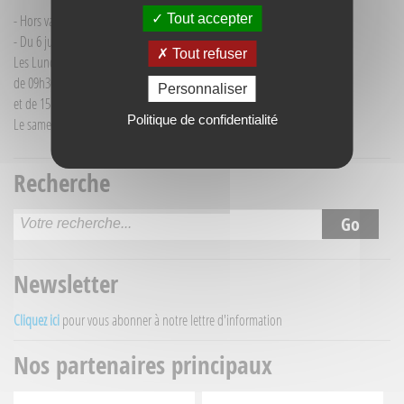
Tout accepter
- Hors vacances d'été : mardi de 9h30 à 12h00
- Du 6 juillet au 30 août :
Tout refuser
Les Lundi et Mercredi
de 09h30 à 12h30
Personnaliser
et de 15h30 à 18h00
Politique de confidentialité
Le samedi matin de 09h30 à 12h30
Recherche
Newsletter
Cliquez ici
pour vous abonner à notre lettre d'information
Nos partenaires principaux