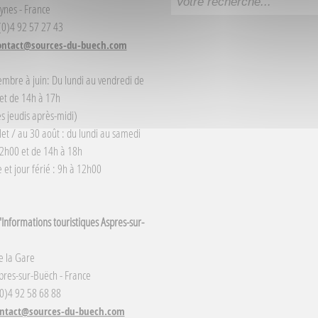
ynes - France
 (0)4 92 57 27 43
ontact@sources-du-buech.com
embre à juin: Du lundi au vendredi de
et de 14h à 17h
s jeudis après-midi)
llet / au 30 août : du lundi au samedi
2h00 et de 14h à 18h
et jour férié : 9h à 12h00
Informations touristiques Aspres-sur-
e la Gare
res-sur-Buëch - France
(0)4 92 58 68 88
ntact@sources-du-buech.com