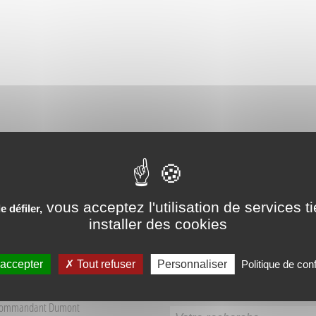
PÉRIENCES VÉCUES AUX SO
vous acceptez l'utilisation de services t
 défiler,
installer des cookies
 accepter
Tout refuser
Personnaliser
Politique de conf
Recherche
 Tourisme Sources du Buëch
Commandant Dumont