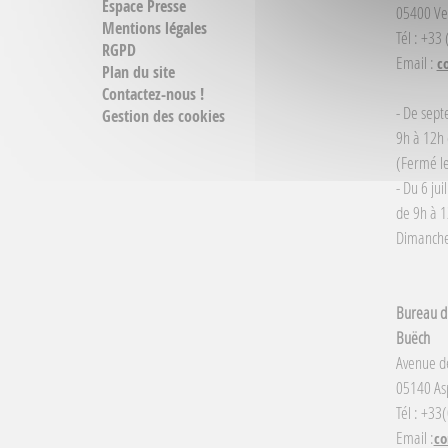
Espace Presse
05400 Ve
Mentions légales
Tél : +33
RGPD
Email :
c
Plan du site
Contactez-nous !
- De sept
Gestion des cookies
9h à 12h 
(Fermé le
- Du 6 jui
de 9h à 1
Dimanche 
Bureau d'
Buëch
Avenue d
05140 Asp
Tél : +33
Email :
co