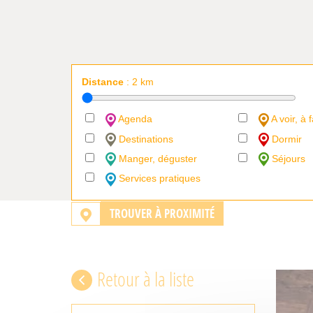
Distance
:
2
km
Agenda
A voir, à f
Destinations
Dormir
Manger, déguster
Séjours
Services pratiques
TROUVER À PROXIMITÉ
Retour à la liste