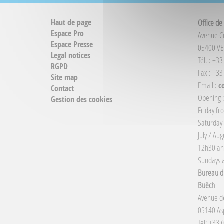
Haut de page
Office de
Espace Pro
Avenue 
Espace Presse
05400 VE
Legal notices
Tél. : +3
RGPD
Fax : +33
Site map
Email :
c
Contact
Opening 
Gestion des cookies
Friday fr
Saturday
July / Au
12h30 an
Sundays a
Bureau d'
Buëch
Avenue de
05140 Asp
Tel: +33 