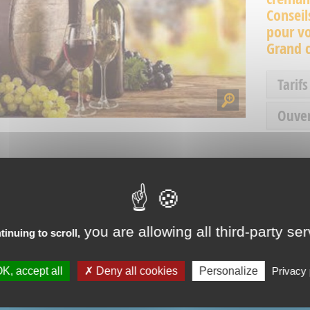
Conseil
pour vo
Grand 
Tarifs
Ouve
you are allowing all third-party se
tinuing to scroll,
RIENCES IN VEYNES
K, accept all
Deny all cookies
Personalize
Privacy 