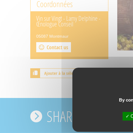
Coordonnées
Vin sur Vingt - Lamy Delphine -
Œnologue Conseil
05087 Montmaur
Contact us
Ajouter à la sélection
By con
SHARE YOUR EXPE
O