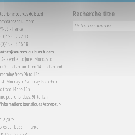
Recherche titre
 tourisme sources du Buëch
Commandant Dumont
YNES - France
3 (0)4 92 57 27 43
 (0)4 92 58 16 18
ontact@sources-du-buech.com
: September to June: Monday to
om 9h to 12h and from 14h to 17h and
 morning from 9h to 12h
gust: Monday to Saturday from 9h to
d from 14h to 18h
nd public holidays: 9h to 12h
Informations touristiques Aspres-sur-
 la gare
res-sur-Buëch - France
(0) 4 92 58 68 88