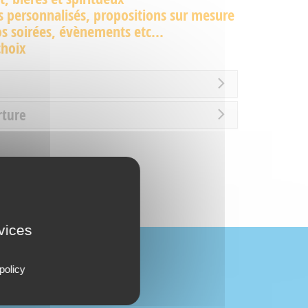
s personnalisés, propositions sur mesure
s soirées, évènements etc...
choix
rture
rvices
policy