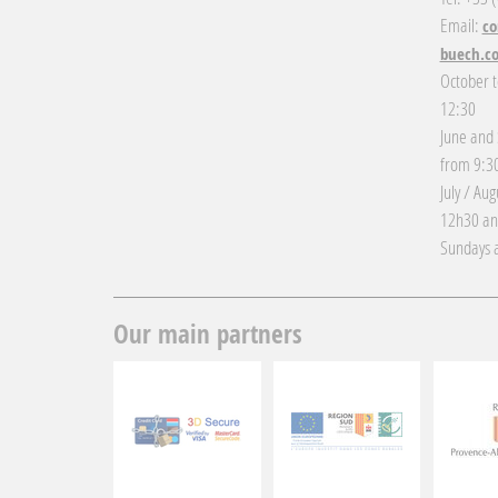
Email:
co
buech.c
October t
12:30
June and
from 9:30
July / Au
12h30 an
Sundays a
Our main partners