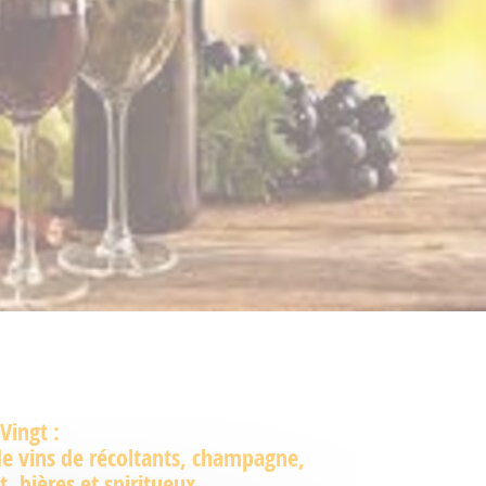
 Vingt :
e vins de récoltants, champagne,
, bières et spiritueux