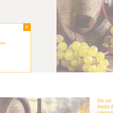
X
aire
Vin sur
Vente d
crémant