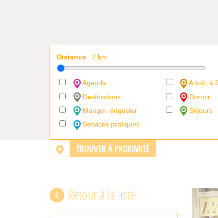
Distance
:
2
km
Agenda
A voir, à f
Destinations
Dormir
Manger, déguster
Séjours
Services pratiques
TROUVER À PROXIMITÉ
Retour à la liste