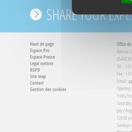
SHARE YOUR EXPE
Haut de page
Office de
Espace Pro
Avenue 
Espace Presse
05400 VE
Legal notices
Tél. : +3
RGPD
Fax : +33
Site map
Email :
c
Contact
Opening 
Gestion des cookies
Friday fr
Saturday
July / Au
12h30 an
Sundays a