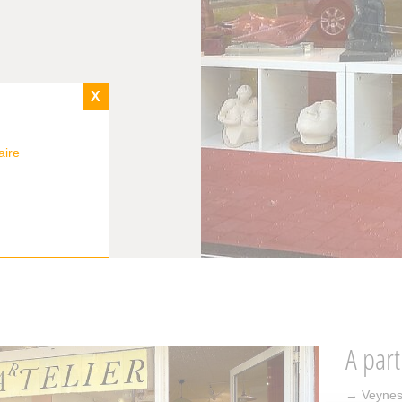
X
aire
A part
→ Veynes 