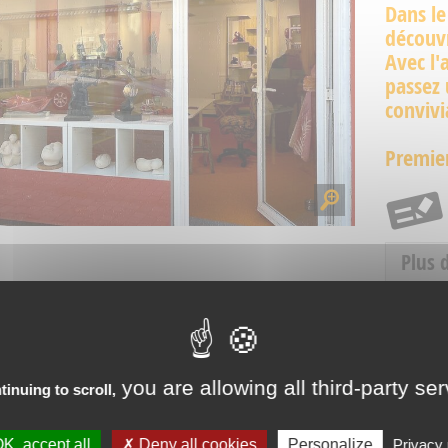
Dans le
découvr
Avec l'
passez
convivi
Premier
Plus 
Tarifs
Ouve
you are allowing all third-party se
tinuing to scroll,
K, accept all
Deny all cookies
Personalize
Privacy 