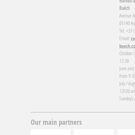
Bureau d'
Buëch
Avenue de
05140 Asp
Tel: +33 
Email:
co
buech.c
October t
12:30
June and
from 9:30
July / Au
12h30 an
Sundays a
Our main partners