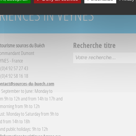
RIENCES IN VEYNES
Recherche titre
 tourisme sources du Buëch
Commandant Dumont
YNES - France
3 (0)4 92 57 27 43
 (0)4 92 58 16 18
ontact@sources-du-buech.com
: September to June: Monday to
om 9h to 12h and from 14h to 17h and
 morning from 9h to 12h
gust: Monday to Saturday from 9h to
d from 14h to 18h
nd public holidays: 9h to 12h