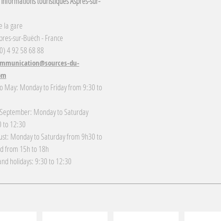
Informations touristiques Aspres-sur-
 la gare
res-sur-Buëch - France
(0) 4 92 58 68 88
mmunication@sources-du-
om
o May: Monday to Friday from 9:30 to
 September: Monday to Saturday
 to 12:30
gust: Monday to Saturday from 9h30 to
d from 15h to 18h
nd holidays: 9:30 to 12:30