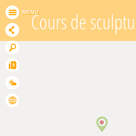
Cookies management panel
MENU
Cours de sculptu
ADDTHIS IS DISABLED.
Allow
0
FRANÇAIS
ENGLISH