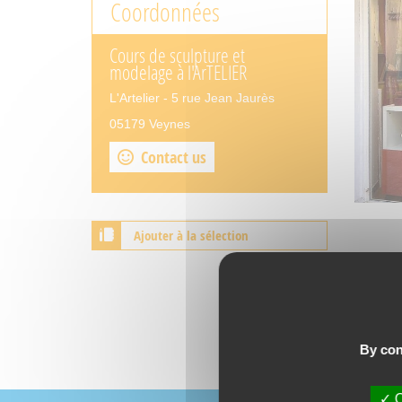
Coordonnées
Cours de sculpture et
modelage à l'ArTELIER
L'Artelier - 5 rue Jean Jaurès
05179 Veynes
Contact us
Ajouter à la sélection
By con
O