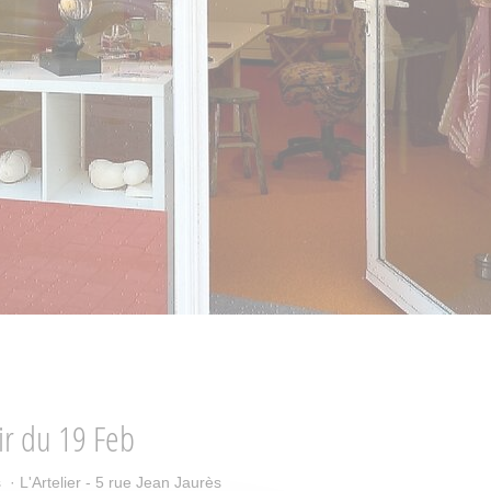
ir du
19 Feb
· L'Artelier - 5 rue Jean Jaurès