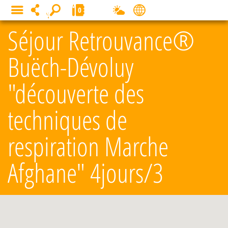
Cookies management panel
0
MENU
Séjour Retrouvance®
Buëch-Dévoluy
"découverte des
techniques de
respiration Marche
Afghane" 4jours/3