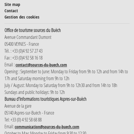
Site map
Contact
Gestion des cookies
Office de tourisme sources du Buëch
Avenue Commandant Dumont
05400 VEYNES - France
Tél. : +33 (0)4 92 57 27 43
Fax : +33 (0)4 92 58 16 18
Email :
contact@sources-du-buech.com
Opening : September to June: Monday to Friday from 9h to 12h and from 14h to
17h and Saturday morning from 9h to 12h
July / August: Monday to Saturday from 9h to 12h30 and from 14h to 18h
Sundays and public holidays: 9h to 12h
Bureau d'Informations touristiques Aspres-sur-Buëch
Avenue de la gare
05140 Aspres-sur-Buëch - France
Tel: +33 (0) 4 92 58 68 88
Email:
communication@sources-du-buech.com
October to May: Monday to Friday from 9:30 to 12:30