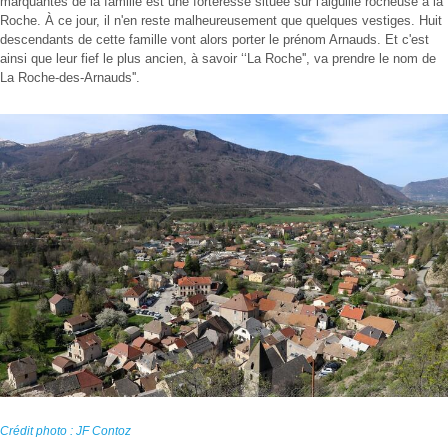
marquantes de la famille est une forteresse située sur l'aiguille rocheuse à la
Roche. À ce jour, il n'en reste malheureusement que quelques vestiges. Huit
descendants de cette famille vont alors porter le prénom Arnauds. Et c'est
ainsi que leur fief le plus ancien, à savoir ‘‘La Roche'', va prendre le nom de
La Roche-des-Arnauds''.
Crédit photo : JF Contoz